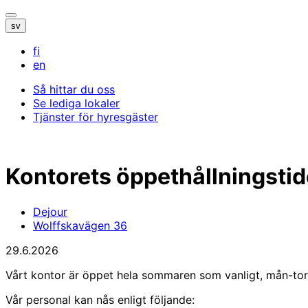
Öppna/stäng
sv
sökfältet
fi
en
Så hittar du oss
Se lediga lokaler
Tjänster för hyresgäster
Kontorets öppethållningst
Dejour
Wolffskavägen 36
29.6.2026
Vårt kontor är öppet hela sommaren som vanligt, mån-tor
Vår personal kan nås enligt följande: