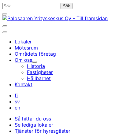
Gå
Sök
till
efter:
Stäng
innehållet
sökfältet
Öppna/stäng
sökfältet
Huvudmeny
Lokaler
Mötesrum
Områdets företag
Om oss
Undermeny
Historia
Fastigheter
Hållbarhet
Kontakt
fi
sv
en
Så hittar du oss
Se lediga lokaler
Tjänster för hyresgäster