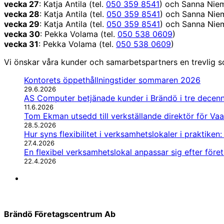
vecka 27
: Katja Antila (tel.
050 359 8541
) och Sanna Niem
vecka 28
: Katja Antila (tel.
050 359 8541
) och Sanna Niem
vecka 29
: Katja Antila (tel.
050 359 8541
) och Sanna Niem
vecka
30
: Pekka Volama (tel.
050 538 0609
)
vecka
31
: Pekka Volama (tel.
050 538 0609
)
Vi önskar våra kunder och samarbetspartners en trevlig 
Kontorets öppethållningstider sommaren 2026
29.6.2026
AS Computer betjänade kunder i Brändö i tre decenn
11.6.2026
Tom Ekman utsedd till verkställande direktör för Vaas
28.5.2026
Hur syns flexibilitet i verksamhetslokaler i praktiken
27.4.2026
En flexibel verksamhetslokal anpassar sig efter före
22.4.2026
LinkedIn
Brändö Företagscentrum Ab