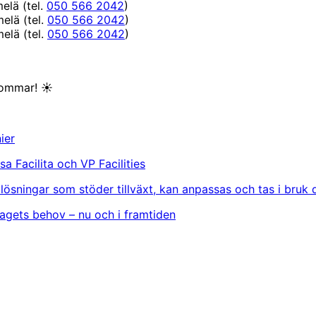
elä (tel.
050 566 2042
)
elä (tel.
050 566 2042
)
elä (tel.
050 566 2042
)
sommar!
☀️
ier
a Facilita och VP Facilities
: lösningar som stöder tillväxt, kan anpassas och tas i bruk 
tagets behov – nu och i framtiden