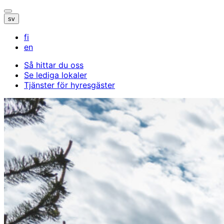
Öppna/stäng
sv
sökfältet
fi
en
Så hittar du oss
Se lediga lokaler
Tjänster för hyresgäster