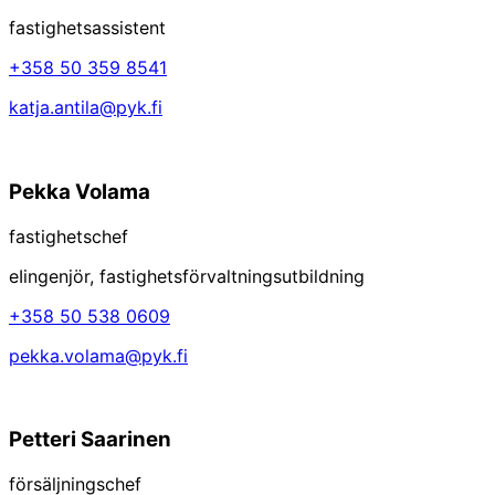
fastighetsassistent
+358 50 359 8541
katja.antila@pyk.fi
Pekka Volama
fastighetschef
eIingenjör, fastighetsförvaltningsutbildning
+358 50 538 0609
pekka.volama@pyk.fi
Petteri Saarinen
försäljningschef