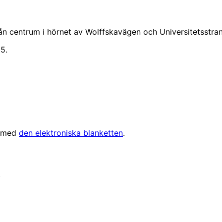
n centrum i hörnet av Wolffskavägen och Universitetsstra
15.
r med
den elektroniska blanketten
.
R