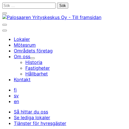
Gå
Sök
till
efter:
Stäng
innehållet
sökfältet
Öppna/stäng
sökfältet
Huvudmeny
Lokaler
Mötesrum
Områdets företag
Om oss
Undermeny
Historia
Fastigheter
Hållbarhet
Kontakt
fi
sv
en
Så hittar du oss
Se lediga lokaler
Tjänster för hyresgäster