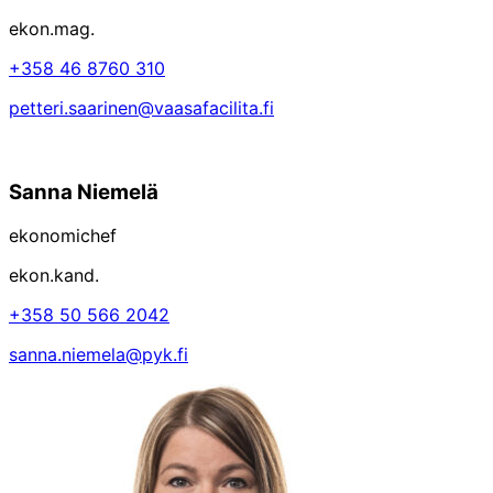
ekon.mag.
+358 46 8760 310
petteri.saarinen@vaasafacilita.fi
Sanna Niemelä
ekonomichef
ekon.kand.
+358 50 566 2042
sanna.niemela@pyk.fi