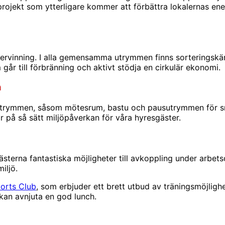
sprojekt som ytterligare kommer att förbättra lokalernas en
rvinning. I alla gemensamma utrymmen finns sorteringskärl, o
år till förbränning och aktivt stödja en cirkulär ekonomi.
n
trymmen, såsom mötesrum, bastu och pausutrymmen för små
på så sätt miljöpåverkan för våra hyresgäster.
sterna fantastiska möjligheter till avkoppling under arbet
iljö.
orts Club
, som erbjuder ett brett utbud av träningsmöjlighet
kan avnjuta en god lunch.