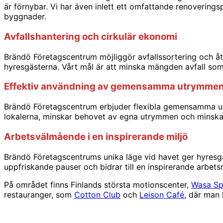
är förnybar. Vi har även inlett ett omfattande renovering
byggnader.
Avfallshantering och cirkulär ekonomi
Brändö Företagscentrum möjliggör avfallssortering och åte
hyresgästerna. Vårt mål är att minska mängden avfall som g
Effektiv användning av gemensamma utrymme
Brändö Företagscentrum erbjuder flexibla gemensamma u
lokalerna, minskar behovet av egna utrymmen och minskar 
Arbetsvälmående i en inspirerande miljö
Brändö Företagscentrums unika läge vid havet ger hyresgä
uppfriskande pauser och bidrar till en inspirerande arbetsm
På området finns Finlands största motionscenter,
Wasa Sp
restauranger, som
Cotton Club
och
Leison Café
, där man 