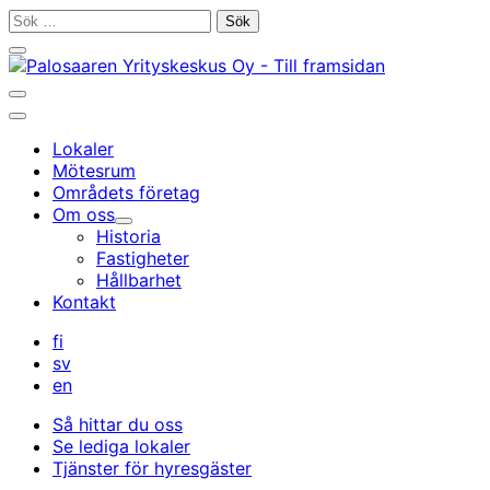
Gå
Sök
till
efter:
Stäng
innehållet
sökfältet
Öppna/stäng
sökfältet
Huvudmeny
Lokaler
Mötesrum
Områdets företag
Om oss
Undermeny
Historia
Fastigheter
Hållbarhet
Kontakt
fi
sv
en
Så hittar du oss
Se lediga lokaler
Tjänster för hyresgäster