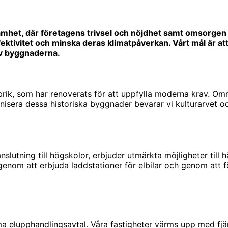
het, där företagens trivsel och nöjdhet samt omsorgen om
effektivitet och minska deras klimatpåverkan. Vårt mål är 
v byggnaderna.
rik, som har renoverats för att uppfylla moderna krav. Områ
isera dessa historiska byggnader bevarar vi kulturarvet oc
nslutning till högskolor, erbjuder utmärkta möjligheter till
v genom att erbjuda laddstationer för elbilar och genom att f
 elupphandlingsavtal. Våra fastigheter värms upp med fjär