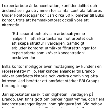
I expertarbete är koncentration, konfidentialitet och
ändamålsenliga utrymmen för samtal centrala faktorer.
Under kontorsdagar kör Jari cirka 50 kilometer till BBI:s
kontor, trots att hemmakontoret också vore ett
alternativ.
”Ett separat och trivsam arbetsutrymme
hjälper till att rikta tankarna mot arbetet och
att skapa struktur i vardagen. Samtidigt
erbjuder kontoret utmärkta förutsättningar för
expertarbete som kräver koncentration”,
beskriver Jari.
BBI:s kontor möjliggör även mottagning av kunder i en
representativ miljö. När kunder anländer till Brändö
väcker områdets historia och vackra omgivning ofta
intresse. Jari berättar att området stärker BBI Groups
företagsimage.
Jari uppskattar särskilt smidigheten i vardagen på
Brändö. Det finns gott om parkeringsutrymme, och flera
lunchrestauranger ligger inom gångavstånd. Vid behov