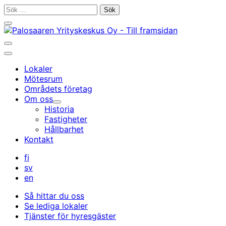
Gå
Sök
till
efter:
Stäng
innehållet
sökfältet
Öppna/stäng
sökfältet
Huvudmeny
Lokaler
Mötesrum
Områdets företag
Om oss
Undermeny
Historia
Fastigheter
Hållbarhet
Kontakt
fi
sv
en
Så hittar du oss
Se lediga lokaler
Tjänster för hyresgäster