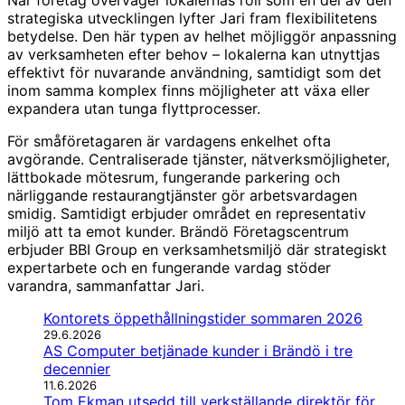
strategiska utvecklingen lyfter Jari fram flexibilitetens
betydelse. Den här typen av helhet möjliggör anpassning
av verksamheten efter behov – lokalerna kan utnyttjas
effektivt för nuvarande användning, samtidigt som det
inom samma komplex finns möjligheter att växa eller
expandera utan tunga flyttprocesser.
För småföretagaren är vardagens enkelhet ofta
avgörande. Centraliserade tjänster, nätverksmöjligheter,
lättbokade mötesrum, fungerande parkering och
närliggande restaurangtjänster gör arbetsvardagen
smidig. Samtidigt erbjuder området en representativ
miljö att ta emot kunder. Brändö Företagscentrum
erbjuder BBI Group en verksamhetsmiljö där strategiskt
expertarbete och en fungerande vardag stöder
varandra, sammanfattar Jari.
Kontorets öppethållningstider sommaren 2026
29.6.2026
AS Computer betjänade kunder i Brändö i tre
decennier
11.6.2026
Tom Ekman utsedd till verkställande direktör för