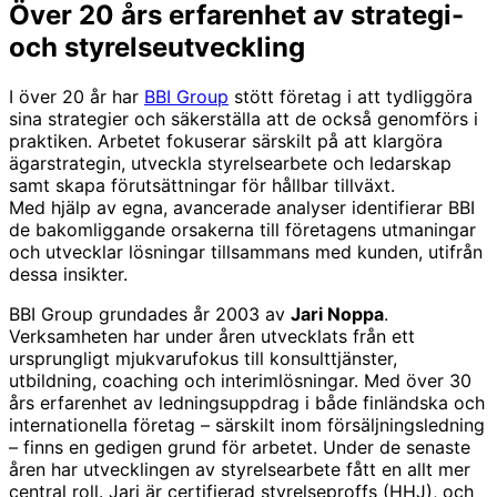
Över 20 års erfarenhet av strategi-
och styrelseutveckling
I över 20 år har
BBI Group
stött företag i att tydliggöra
sina strategier och säkerställa att de också genomförs i
praktiken. Arbetet fokuserar särskilt på att klargöra
ägarstrategin, utveckla styrelsearbete och ledarskap
samt skapa förutsättningar för hållbar tillväxt.
Med hjälp av egna, avancerade analyser identifierar BBI
de bakomliggande orsakerna till företagens utmaningar
och utvecklar lösningar tillsammans med kunden, utifrån
dessa insikter.
BBI Group grundades år 2003 av
Jari Noppa
.
Verksamheten har under åren utvecklats från ett
ursprungligt mjukvarufokus till konsulttjänster,
utbildning, coaching och interimlösningar. Med över 30
års erfarenhet av ledningsuppdrag i både finländska och
internationella företag – särskilt inom försäljningsledning
– finns en gedigen grund för arbetet. Under de senaste
åren har utvecklingen av styrelsearbete fått en allt mer
central roll. Jari är certifierad styrelseproffs (HHJ), och