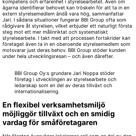
kompetens och erfarenhet i styrelsearbetet. Även om
ägarna identifierar behovet kan tröskeln för att ta in en
extern styrelsemedlem ändå vara hög, sammanfattar
Jari. I sådana situationer fungerar BBI Group ofta som
rådgivare åt styrelsen, vilket erbjuder ett naturligt första
steg mot ett mer målinriktat och systematiskt
styrelsearbete. I takt med att processen fortskrider kan
företaget även ta in en oberoende styrelsemedlem som
motsvarar just deras behov. BBI Group stöder kunden
under hela utvecklingsresan – och även därefter.
BBI Group Oy:s grundare Jari Noppa stöder
företag i utvecklingen av styrelsearbete och
ledarskap som en del av deras tillväxt och
internationalisering.
En flexibel verksamhetsmiljö
möjliggör tillväxt och en smidig
vardag för småföretagaren
När företag överväger lokalernas roll som en del av den