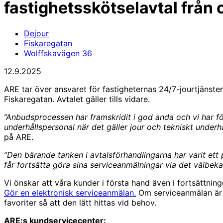
fastighetsskötselavtal från
Dejour
Fiskaregatan
Wolffskavägen 36
12.9.2025
ARE tar över ansvaret för fastigheternas 24/7-jourtjänst
Fiskaregatan. Avtalet gäller tills vidare.
”Anbudsprocessen har framskridit i god anda och vi har fö
underhållspersonal när det gäller jour och tekniskt underhå
på ARE.
”Den bärande tanken i avtalsförhandlingarna har varit ett 
får fortsätta göra sina serviceanmälningar via det välbe
Vi önskar att våra kunder i första hand även i fortsättni
Gör en elektronisk serviceanmälan.
Om serviceanmälan är 
favoriter så att den lätt hittas vid behov.
ARE:s kundservicecenter: