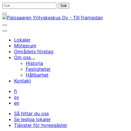
Gå
Sök
till
efter:
Stäng
innehållet
sökfältet
Öppna/stäng
sökfältet
Huvudmeny
Lokaler
Mötesrum
Områdets företag
Om oss
Undermeny
Historia
Fastigheter
Hållbarhet
Kontakt
fi
sv
en
Så hittar du oss
Se lediga lokaler
Tjänster för hyresgäster