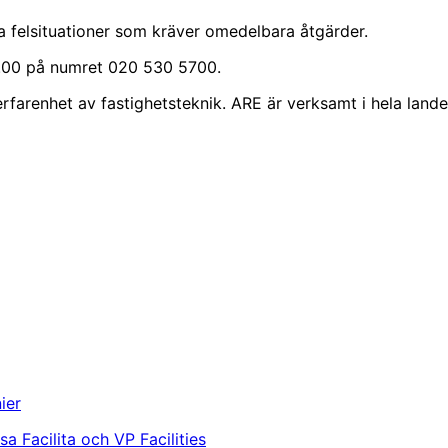
ta felsituationer som kräver omedelbara åtgärder.
–7.00 på numret 020 530 5700.
rfarenhet av fastighetsteknik. ARE är verksamt i hela lande
ier
a Facilita och VP Facilities