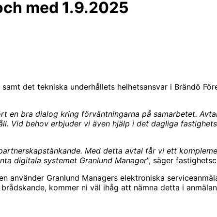
 och med 1.9.2025
er samt det tekniska underhållets helhetsansvar i Brändö F
rt en bra dialog kring förväntningarna på samarbetet. Avta
ll. Vid behov erbjuder vi även hjälp i det dagliga fastighet
partnerskapstänkande. Med detta avtal får vi ett komplement
kanta digitala systemet Granlund Manager
”, säger fastighet
ngen använder Granlund Managers elektroniska serviceanmäla
brådskande, kommer ni väl ihåg att nämna detta i anmälan.