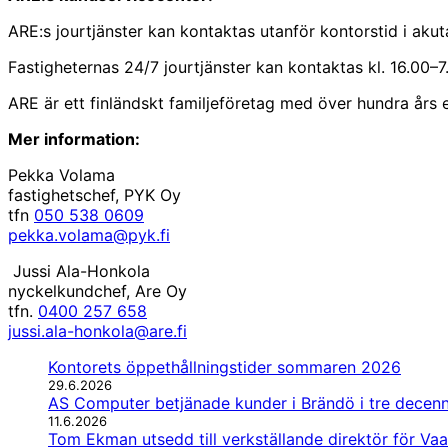
ARE:s jourtjänster kan kontaktas utanför kontorstid i aku
Fastigheternas 24/7 jourtjänster kan kontaktas kl. 16.00
ARE är ett finländskt familjeföretag med över hundra års e
Mer information:
Pekka Volama
fastighetschef, PYK Oy
tfn
050 538 0609
pekka.volama@pyk.fi
Jussi Ala-Honkola
nyckelkundchef, Are Oy
tfn.
0400 257 658
jussi.ala-honkola@are.fi
Kontorets öppethållningstider sommaren 2026
29.6.2026
AS Computer betjänade kunder i Brändö i tre decenn
11.6.2026
Tom Ekman utsedd till verkställande direktör för Vaas