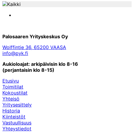
LinkedIn
Palosaaren Yrityskeskus Oy
Wolffintie 36, 65200 VAASA
info@pyk.fi
Aukioloajat: arkipäivisin klo 8-16
(perjantaisin klo 8-15)
Etusivu
Toimitilat
Kokoustilat
Yhteisö
Yritysesittely
Historia
Kiinteistöt
Vastuullisuus
Yhteystiedot