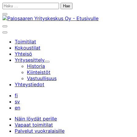
Siirry
Haku:
sisältöön
Sulje
hakupalkki
Avaa/sulje
hakupalkki
Päävalikko
Toimitilat
Kokoustilat
Yhteisö
Yritysesittely
Alavalikko
Historia
Kiinteistöt
Vastuullisuus
Yhteystiedot
fi
sv
en
Näin löydät perille
Vapaat toimitilat
Palvelut vuokralaisille