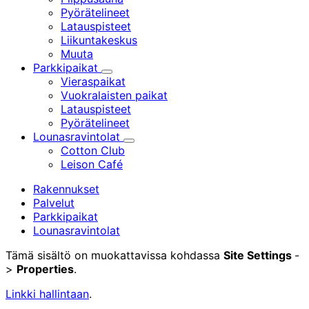
Pyörätelineet
Latauspisteet
Liikuntakeskus
Muuta
Parkkipaikat
Alavalikko
Vieraspaikat
Vuokralaisten paikat
Latauspisteet
Pyörätelineet
Lounasravintolat
Alavalikko
Cotton Club
Leison Café
Rakennukset
Palvelut
Parkkipaikat
Lounasravintolat
Tämä sisältö on muokattavissa kohdassa
Site Settings
-
>
Properties
.
Linkki hallintaan
.