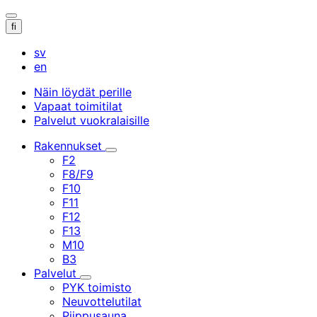
Avaa/sulje
fi
hakupalkki
sv
en
Näin löydät perille
Vapaat toimitilat
Palvelut vuokralaisille
Rakennukset
Alavalikko
F2
F8/F9
F10
F11
F12
F13
M10
B3
Palvelut
Alavalikko
PYK toimisto
Neuvottelutilat
Piippusauna