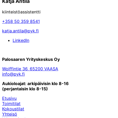
Katja Antila
kiinteistöassistentti
+358 50 359 8541
katja.antila@pyk.fi
LinkedIn
Palosaaren Yrityskeskus Oy
Wolffintie 36, 65200 VAASA
info@pyk.fi
Aukioloajat: arkipäivisin klo 8-16
(perjantaisin klo 8-15)
Etusivu
Toimitilat
Kokoustilat
Yhteisö