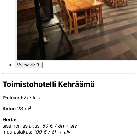
Valitse dia 3
Toimistohotelli Kehräämö
Paikka:
F2/3.krs
Koko:
28 m²
Hinta:
sisäinen asiakas:
60 € / 8h + alv
muu asiakas:
100 € / 8h + alv