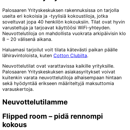
Palosaaren Yrityskeskuksen rakennuksissa on tarjolla
useita eri kokoisia ja -tyylisiä kokoustiloja, jotka
soveltuvat jopa 40 henkilön kokouksiin. Tilat ovat hyvin
varusteltuja ja tarjoavat käyttöösi WiFi-yhteyden.
Neuvottelutiloja on mahdollista vuokrata arkipäivisin klo
8 – 20 välisenä aikana.
Haluamasi tarjoilut voit tilata kätevästi paikan päälle
lähiravintoloista, kuten
Cotton Clubilta
.
Neuvottelutilat ovat varattavissa kaikille yrityksille.
Palosaaren Yrityskeskuksen asiakasyritykset voivat
kuitenkin varata neuvottelutiloja alhaisempaan hintaan
sekä hyödyntää erikseen määriteltyjä maksuttomia
varauskertoja.
Neuvottelutilamme
Flipped room – pidä rennompi
kokous