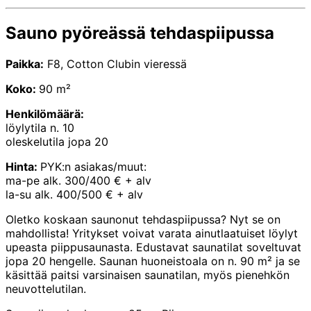
Sauno pyöreässä tehdaspiipussa
Paikka:
F8, Cotton Clubin vieressä
Koko:
90 m²
Henkilömäärä:
löylytila n. 10
oleskelutila jopa 20
Hinta:
PYK:n asiakas/muut:
ma-pe alk. 300/400 € + alv
la-su alk. 400/500 € + alv
Oletko koskaan saunonut tehdaspiipussa? Nyt se on
mahdollista! Yritykset voivat varata ainutlaatuiset löylyt
upeasta piippusaunasta. Edustavat saunatilat soveltuvat
jopa 20 hengelle. Saunan huoneistoala on n. 90 m² ja se
käsittää paitsi varsinaisen saunatilan, myös pienehkön
neuvottelutilan.