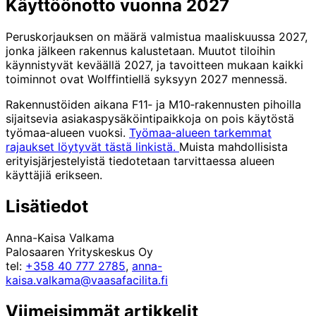
Käyttöönotto vuonna 2027
Peruskorjauksen on määrä valmistua maaliskuussa 2027,
jonka jälkeen rakennus kalustetaan. Muutot tiloihin
käynnistyvät keväällä 2027, ja tavoitteen mukaan kaikki
toiminnot ovat Wolffintiellä syksyyn 2027 mennessä.
Rakennustöiden aikana F11‑ ja M10‑rakennusten pihoilla
sijaitsevia asiakaspysäköintipaikkoja on pois käytöstä
työmaa‑alueen vuoksi.
Työmaa‑alueen tarkemmat
rajaukset löytyvät tästä linkistä.
Muista mahdollisista
erityisjärjestelyistä tiedotetaan tarvittaessa alueen
käyttäjiä erikseen.
Lisätiedot
Anna-Kaisa Valkama
Palosaaren Yrityskeskus Oy
tel:
+358 40 777 2785
,
anna-
kaisa.valkama@vaasafacilita.fi
Viimeisimmät artikkelit