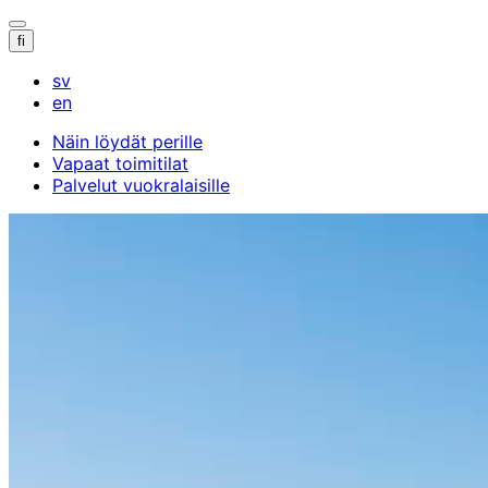
Avaa/sulje
fi
hakupalkki
sv
en
Näin löydät perille
Vapaat toimitilat
Palvelut vuokralaisille