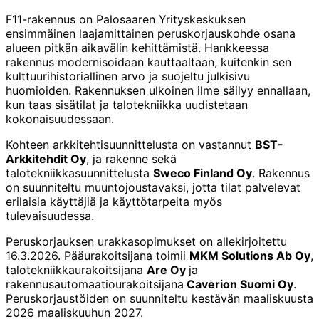
F11-rakennus on Palosaaren Yrityskeskuksen
ensimmäinen laajamittainen peruskorjauskohde osana
alueen pitkän aikavälin kehittämistä. Hankkeessa
rakennus modernisoidaan kauttaaltaan, kuitenkin sen
kulttuurihistoriallinen arvo ja suojeltu julkisivu
huomioiden. Rakennuksen ulkoinen ilme säilyy ennallaan,
kun taas sisätilat ja talotekniikka uudistetaan
kokonaisuudessaan.
Kohteen arkkitehtisuunnittelusta on vastannut
BST-
Arkkitehdit Oy
, ja rakenne sekä
talotekniikkasuunnittelusta
Sweco Finland Oy
. Rakennus
on suunniteltu muuntojoustavaksi, jotta tilat palvelevat
erilaisia käyttäjiä ja käyttötarpeita myös
tulevaisuudessa.
Peruskorjauksen urakkasopimukset on allekirjoitettu
16.3.2026. Pääurakoitsijana toimii
MKM Solutions Ab Oy
,
talotekniikkaurakoitsijana
Are Oy
ja
rakennusautomaatiourakoitsijana
Caverion Suomi Oy
.
Peruskorjaustöiden on suunniteltu kestävän maaliskuusta
2026 maaliskuuhun 2027.