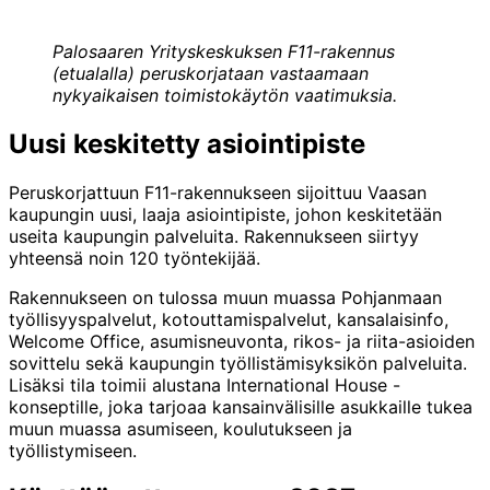
Palosaaren Yrityskeskuksen F11-rakennus
(etualalla) peruskorjataan vastaamaan
nykyaikaisen toimistokäytön vaatimuksia.
Uusi keskitetty asiointipiste
Peruskorjattuun F11-rakennukseen sijoittuu Vaasan
kaupungin uusi, laaja asiointipiste, johon keskitetään
useita kaupungin palveluita. Rakennukseen siirtyy
yhteensä noin 120 työntekijää.
Rakennukseen on tulossa muun muassa Pohjanmaan
työllisyyspalvelut, kotouttamispalvelut, kansalaisinfo,
Welcome Office, asumisneuvonta, rikos- ja riita-asioiden
sovittelu sekä kaupungin työllistämisyksikön palveluita.
Lisäksi tila toimii alustana International House -
konseptille, joka tarjoaa kansainvälisille asukkaille tukea
muun muassa asumiseen, koulutukseen ja
työllistymiseen.