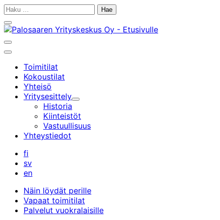
Siirry
Haku:
sisältöön
Sulje
hakupalkki
Avaa/sulje
hakupalkki
Päävalikko
Toimitilat
Kokoustilat
Yhteisö
Yritysesittely
Alavalikko
Historia
Kiinteistöt
Vastuullisuus
Yhteystiedot
fi
sv
en
Näin löydät perille
Vapaat toimitilat
Palvelut vuokralaisille