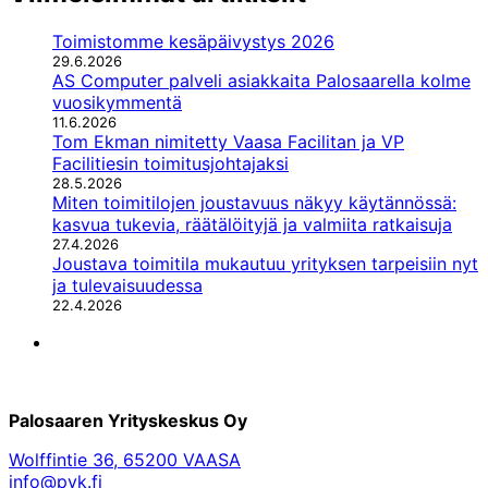
Toimistomme kesäpäivystys 2026
29.6.2026
AS Computer palveli asiakkaita Palosaarella kolme
vuosikymmentä
11.6.2026
Tom Ekman nimitetty Vaasa Facilitan ja VP
Facilitiesin toimitusjohtajaksi
28.5.2026
Miten toimitilojen joustavuus näkyy käytännössä:
kasvua tukevia, räätälöityjä ja valmiita ratkaisuja
27.4.2026
Joustava toimitila mukautuu yrityksen tarpeisiin nyt
ja tulevaisuudessa
22.4.2026
LinkedIn
Palosaaren Yrityskeskus Oy
Wolffintie 36, 65200 VAASA
info@pyk.fi