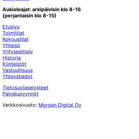
Aukioloajat: arkipäivisin klo 8-16
(perjantaisin klo 8-15)
Etusivu
Toimitilat
Kokoustilat
Yhteisö
Yritysesittely
Historia
Kiinteistöt
Vastuullisuus
Yhteystiedot
Tietosuojaselosteet
Palvelupyynnöt
Verkkosivusto:
Morgan Digital Oy